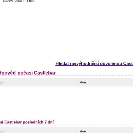
časový posun: -1 hod.
Hledat nejvýhodnější dovolenou Cast
dpověď počasí Castlebar
tum
den
sí Castlebar posledních 7 dní
tum
den