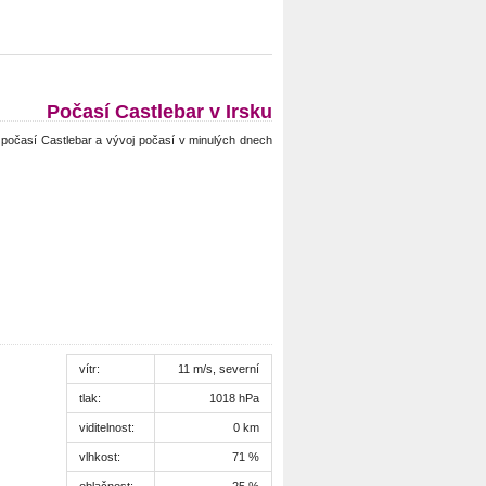
Počasí Castlebar v Irsku
počasí Castlebar a vývoj počasí v minulých dnech
vítr:
11 m/s, severní
tlak:
1018 hPa
viditelnost:
0 km
vlhkost:
71 %
oblačnost:
25 %