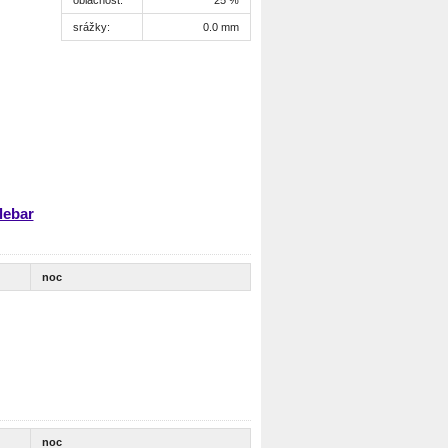
srážky:
0.0 mm
lebar
noc
noc