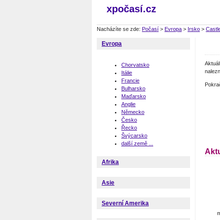
xpočasí.cz
Nacházíte se zde:
Počasí
>
Evropa
>
Irsko
>
Castl
Evropa
Aktuá
Chorvatsko
nalezn
Itálie
Francie
Pokra
Bulharsko
Maďarsko
Anglie
Německo
Česko
Řecko
Švýcarsko
další země ...
Akt
Afrika
Asie
Severní Amerika
m