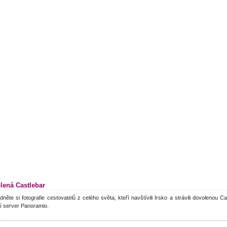
lená Castlebar
dněte si fotografie cestovatelů z celého světa, kteří navštívili Irsko a strávili dovolenou C
í server Panoramio.