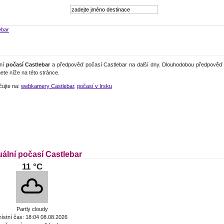
ebar
lní
počasí Castlebar
a předpověď počasí Castlebar na další dny. Dlouhodobou předpověď 
ete níže na této stránce.
čujte na:
webkamery Castlebar
,
počasí v Irsku
uální počasí Castlebar
11 °C
Partly cloudy
ístní čas: 18:04 08.08.2026