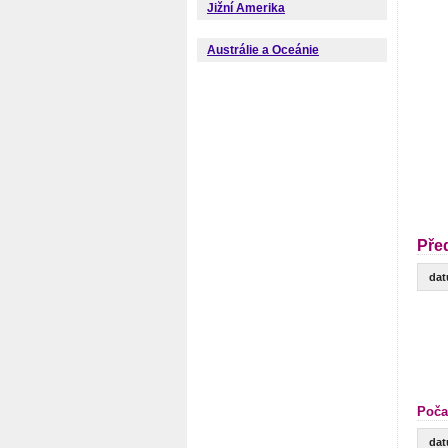
Jižní Amerika
Austrálie a Oceánie
Pře
da
Poča
da