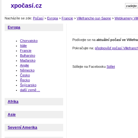
xpočasí.cz
Nacházíte se zde:
Počasí
>
Evropa
>
Francie
>
Villefranche-sur-Saone
>
Webkamery Vill
Evropa
Podívejte se na
aktuální počasí ve Villef
Chorvatsko
Itálie
Pokračujte na:
předpověď počasí Villefran
Francie
Bulharsko
Maďarsko
Anglie
Sdílejte na Facebooku
Sdílet
Německo
Česko
Řecko
Švýcarsko
další země ...
Afrika
Asie
Severní Amerika