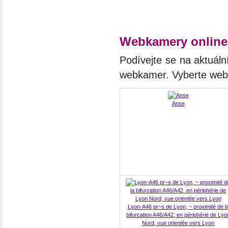
Webkamery online 
Podívejte se na aktuáln
webkamer. Vyberte we
Anse
Lyon-A46 pr~s de Lyon, ~ proximité de l
bifurcation A46/A42, en périphérie de Lyo
Nord, vue orientée vers Lyon