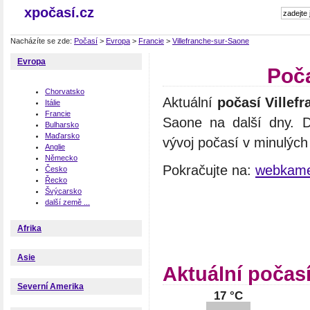
xpočasí.cz
Nacházíte se zde:
Počasí
>
Evropa
>
Francie
>
Villefranche-sur-Saone
Evropa
Poča
Chorvatsko
Aktuální
počasí Villef
Itálie
Francie
Saone na další dny. D
Bulharsko
Maďarsko
vývoj počasí v minulých
Anglie
Německo
Pokračujte na:
webkamer
Česko
Řecko
Švýcarsko
další země ...
Afrika
Asie
Aktuální počasí
Severní Amerika
17 °C