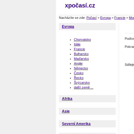
xpočasí.cz
Nacházíte se zde:
Počasí
>
Evropa
>
Francie
>
Mon
Evropa
Podív
Chorvatsko
Itálie
Pokra
Francie
Bulharsko
Maďarsko
Anglie
Sdíle
Německo
Česko
Řecko
Švýcarsko
další země ...
Afrika
Asie
Severní Amerika