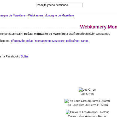
tagne de Mazeliere
>
Webkamery Montagne de Mazeliere
Webkamery Monta
ejte se na
aktuální počasí Montagne de Mazeliere
a okolí prostřednictvím webkamer.
čujte na:
předpověď počasí Montagne de Mazeliere
,
počasí ve Francii
jte na Facebooku
Sdílet
Les Orres
Pra Loup Clos du Serre (1850m)
Crévoux-Les Antonys - Retour