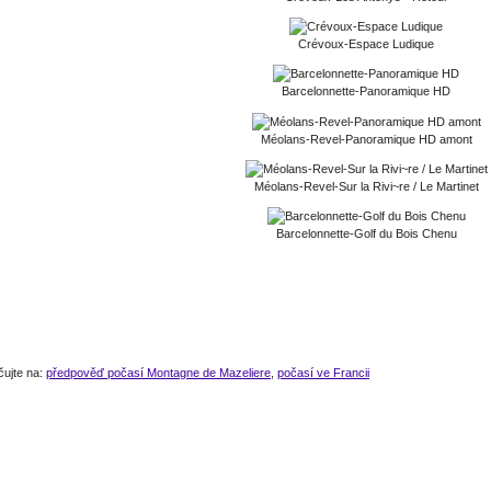
Crévoux-Espace Ludique
Barcelonnette-Panoramique HD
Méolans-Revel-Panoramique HD amont
Méolans-Revel-Sur la Rivi~re / Le Martinet
Barcelonnette-Golf du Bois Chenu
čujte na:
předpověď počasí Montagne de Mazeliere
,
počasí ve Francii