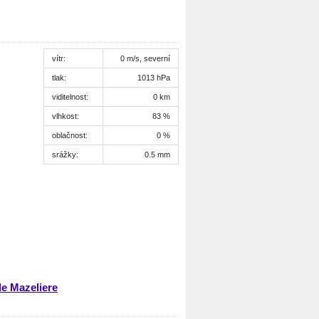
vítr:
0 m/s, severní
tlak:
1013 hPa
viditelnost:
0 km
vlhkost:
83 %
oblačnost:
0 %
srážky:
0.5 mm
e Mazeliere