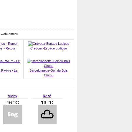
te webkameru.
s - Retour
Crévoux-Espace Ludique
Rivi~re / Le
Barcelonnette-Golf du Bois
Chenu
Vichy
Rezé
16 °C
13 °C