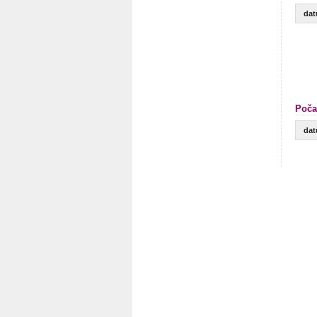
da
Poča
da