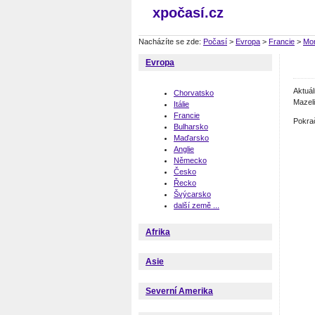
xpočasí.cz
Nacházíte se zde:
Počasí
>
Evropa
>
Francie
>
Mon
Evropa
Aktuá
Chorvatsko
Mazeli
Itálie
Francie
Pokra
Bulharsko
Maďarsko
Anglie
Německo
Česko
Řecko
Švýcarsko
další země ...
Afrika
Asie
Severní Amerika