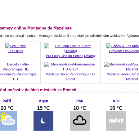
amery online Montagne de Mazeliere
jte se na aktuální počasí Montagne de Mazeliere a okolí prostřednictvím webkamer. Vyber
Les Orres
Crévoux-Les Antony
Pra Loup Clos du Serre (1850m)
celonnette-Panoramique
Méolans-Revel-Panoramique HD
Méolans-Revel-Sur la 
HD
amont
Martinet
ální počasí v dalších městech ve Francii
Paříž
Agen
Pau
Albi
20 °C
15 °C
18 °C
16 °C