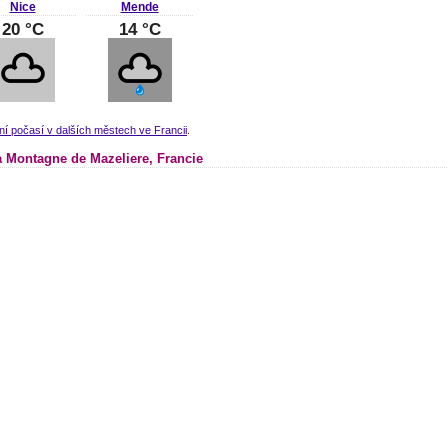
Nice
Mende
20 °C
14 °C
ní počasí v dalších městech ve Francii
.
 Montagne de Mazeliere, Francie