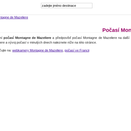
tagne de Mazeliere
Počasí Mon
lní
počasí Montagne de Mazeliere
a předpověď počasí Montagne de Mazeliere na další
ere a vývoj počasí v minulých dnech naleznete níže na této stránce.
čujte na:
webkamery Montagne de Mazeliere
,
počasí ve Francii