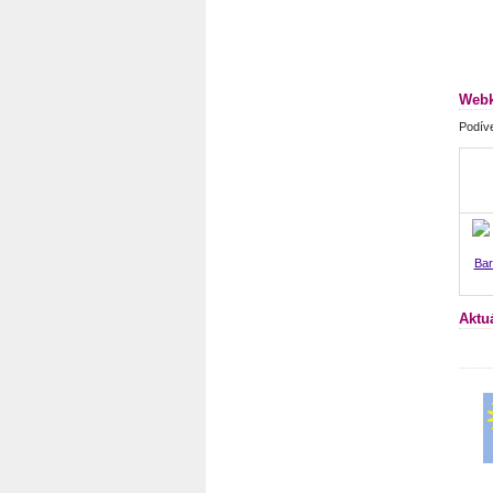
Webk
Podíve
Bar
Aktu