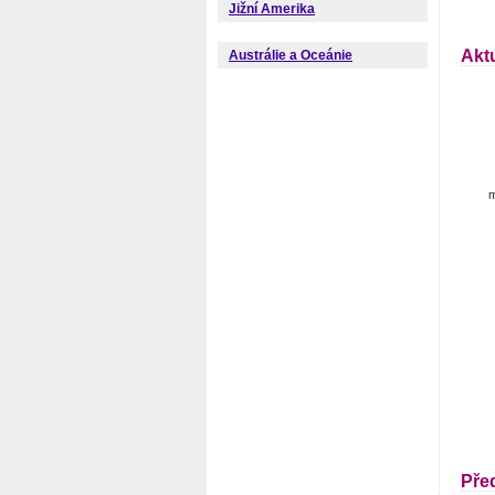
Jižní Amerika
Akt
Austrálie a Oceánie
m
Pře