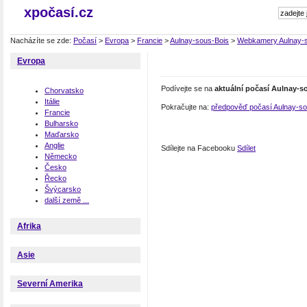
xpočasí.cz
Nacházíte se zde:
Počasí
>
Evropa
>
Francie
>
Aulnay-sous-Bois
>
Webkamery Aulnay-s
Evropa
Podívejte se na
aktuální počasí Aulnay-s
Chorvatsko
Itálie
Pokračujte na:
předpověď počasí Aulnay-so
Francie
Bulharsko
Maďarsko
Anglie
Sdílejte na Facebooku
Sdílet
Německo
Česko
Řecko
Švýcarsko
další země ...
Afrika
Asie
Severní Amerika