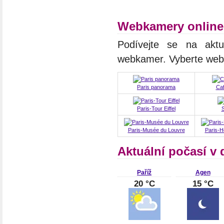
Webkamery online
Podívejte se na aktuá
webkamer. Vyberte we
Paris panorama
Caf
Paris-Tour Eiffel
S
Paris-Musée du Louvre
Paris-H
Aktuální počasí v 
Paříž
Agen
20 °C
15 °C