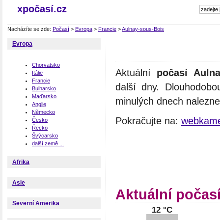
xpočasí.cz
Nacházíte se zde:
Počasí
>
Evropa
>
Francie
>
Aulnay-sous-Bois
Evropa
Chorvatsko
Aktuální
počasí Aulna
Itálie
Francie
další dny. Dlouhodobo
Bulharsko
Maďarsko
minulých dnech naleznet
Anglie
Německo
Pokračujte na:
webkame
Česko
Řecko
Švýcarsko
další země ...
Afrika
Asie
Aktuální počas
Severní Amerika
12 °C