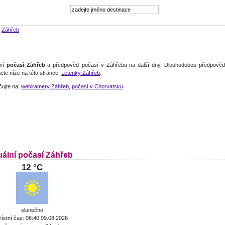
>
Záhřeb
lní
počasí Záhřeb
a předpověď počasí v Záhřebu na další dny. Dlouhodobou předpověď
ete níže na této stránce.
Letenky Záhřeb
.
čujte na:
webkamery Záhřeb
,
počasí v Chorvatsku
uální počasí Záhřeb
12 °C
slunečno
ístní čas: 08:40 09.08.2026