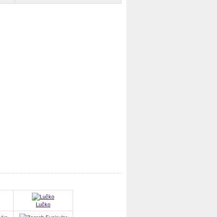
Lučko