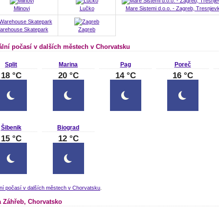
Mlinovi
Lučko
Mare Sistemi d.o.o. - Zagreb, Tresnjev
arehouse Skatepark
Zagreb
ální počasí v dalších městech v Chorvatsku
Split
Marina
Pag
Poreč
18 °C
20 °C
14 °C
16 °C
Šibenik
Biograd
15 °C
12 °C
ní počasí v dalších městech v Chorvatsku
.
 Záhřeb, Chorvatsko