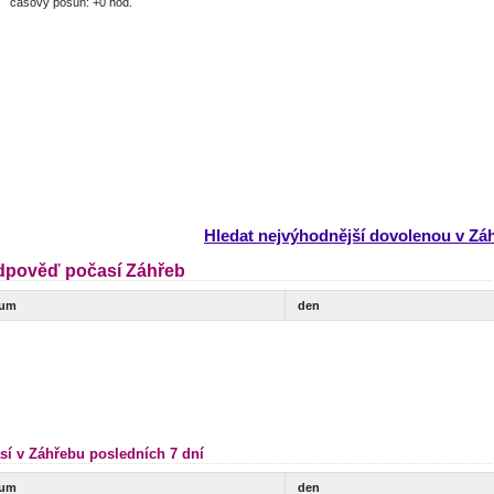
časový posun: +0 hod.
Hledat nejvýhodnější dovolenou v Zá
dpověď počasí Záhřeb
tum
den
sí v Záhřebu posledních 7 dní
tum
den