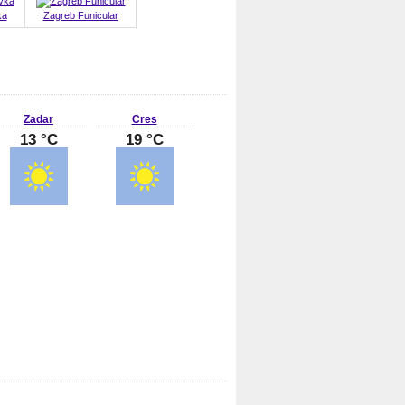
ka
Zagreb Funicular
Zadar
Cres
13 °C
19 °C