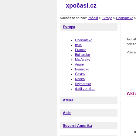
xpočasí.cz
Nacházíte se zde:
Počasí
>
Evropa
>
Chorvatsko
Evropa
Aktuá
Chorvatsko
nalezn
Itálie
Francie
Pokra
Bulharsko
Maďarsko
Anglie
Německo
Česko
Řecko
Švýcarsko
další země ...
Akt
Afrika
Asie
Severní Amerika
m