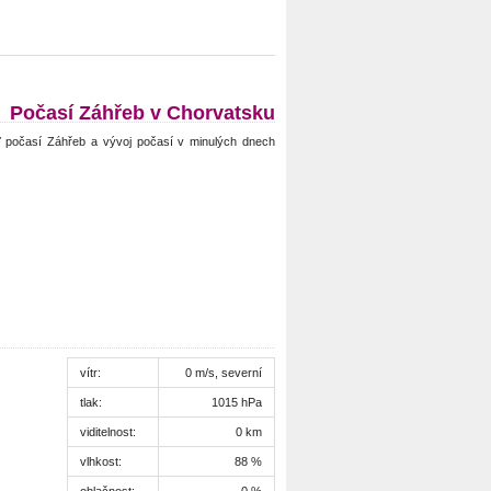
Počasí Záhřeb v Chorvatsku
 počasí Záhřeb a vývoj počasí v minulých dnech
vítr:
0 m/s, severní
tlak:
1015 hPa
viditelnost:
0 km
vlhkost:
88 %
oblačnost:
0 %