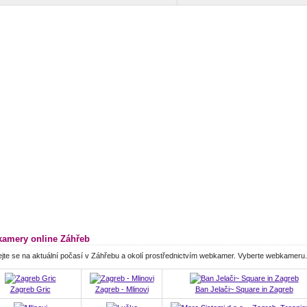
amery online Záhřeb
jte se na aktuální počasí v Záhřebu a okolí prostřednictvím webkamer. Vyberte webkameru.
Zagreb Gric
Zagreb - Mlinovi
Ban Jelači~ Square in Zagreb