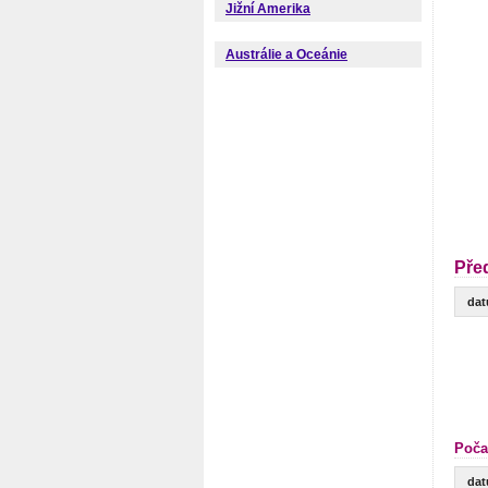
Jižní Amerika
Austrálie a Oceánie
Pře
da
Poča
da