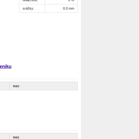
srážky:
0.0 mm
eniku
noc
noc