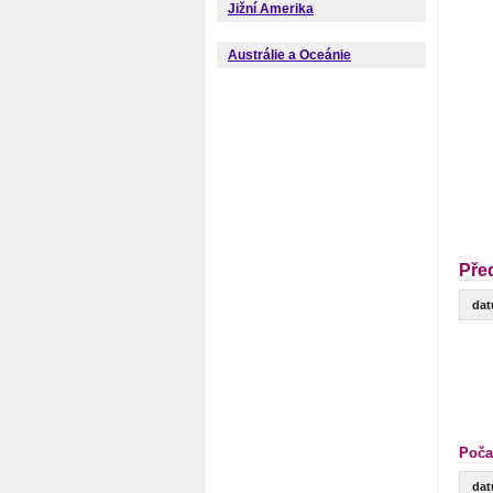
Jižní Amerika
Austrálie a Oceánie
Pře
da
Poča
da