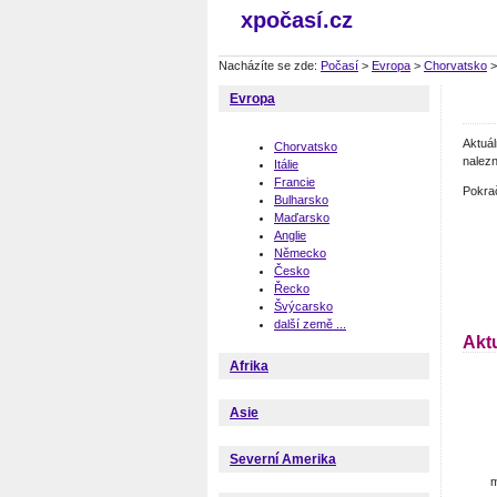
xpočasí.cz
Nacházíte se zde:
Počasí
>
Evropa
>
Chorvatsko
Evropa
Aktuá
Chorvatsko
nalezn
Itálie
Francie
Pokra
Bulharsko
Maďarsko
Anglie
Německo
Česko
Řecko
Švýcarsko
další země ...
Akt
Afrika
Asie
Severní Amerika
m