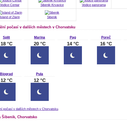
Vodice-Centar
Sibenik-Krvavice
Vodice panorama
Island of Zlarin
Sibenik
ální počasí v dalších městech v Chorvatsku
Split
Marina
Pag
Poreč
18 °C
20 °C
14 °C
16 °C
Biograd
Pula
12 °C
12 °C
ní počasí v dalších městech v Chorvatsku
.
 Šibenik, Chorvatsko