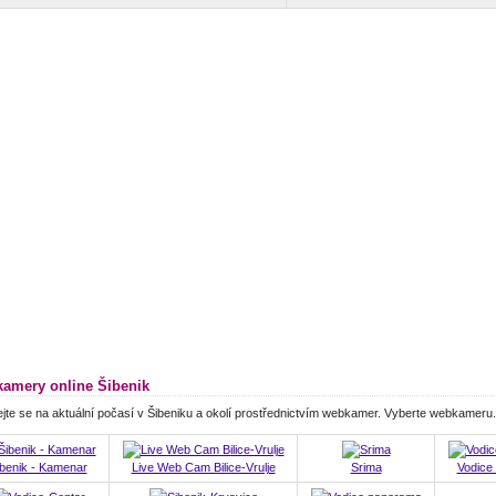
amery online Šibenik
jte se na aktuální počasí v Šibeniku a okolí prostřednictvím webkamer. Vyberte webkameru.
benik - Kamenar
Live Web Cam Bilice-Vrulje
Srima
Vodice