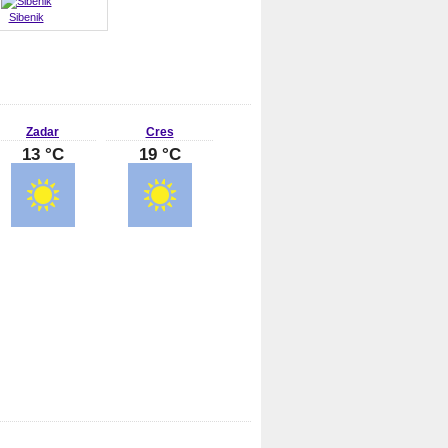
Sibenik
Zadar
Cres
13 °C
19 °C