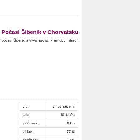
Počasí Šibenik v Chorvatsku
 počasí Šibenik a vývoj počasí v minulých dnech
vítr:
7 m/s, severní
tlak:
1016 hPa
viditelnost:
0 km
vlhkost:
77 %
oblačnost:
0 %