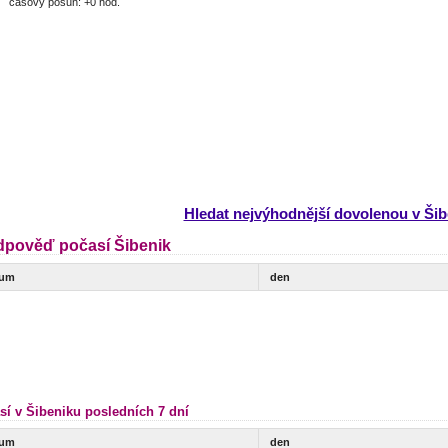
časový posun: +0 hod.
Hledat nejvýhodnější dovolenou v Šib
dpověď počasí Šibenik
tum
den
sí v Šibeniku posledních 7 dní
tum
den