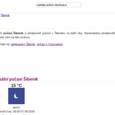
>
Šibenik
lní
počasí Šibenik
a předpověď počasí v Šibeniku na další dny. Dlouhodobou předpověď
ete níže na této stránce.
čujte na:
webkamery Šibenik
,
počasí v Chorvatsku
uální počasí Šibenik
15 °C
jasno
ístní čas: 05:00 07.08.2026