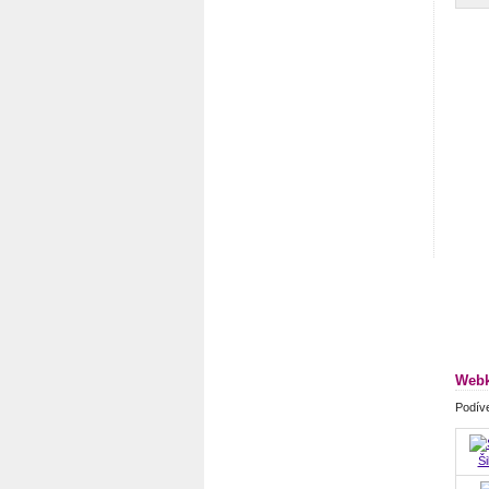
Webk
Podíve
Ši