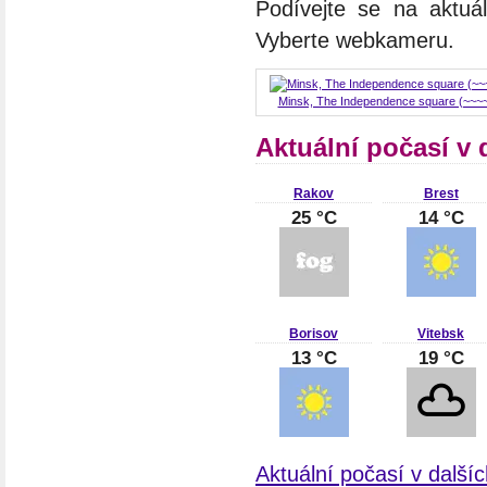
Podívejte se na aktuá
Vyberte webkameru.
Minsk, The Independence square (~~~
Aktuální počasí v
Rakov
Brest
25 °C
14 °C
Borisov
Vitebsk
13 °C
19 °C
Aktuální počasí v další