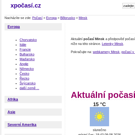
xpočasí.cz
Nacházíte se zde:
Počasí
>
Evropa
>
Bělorusko
>
Minsk
Evropa
Aktuální
počasí Minsk
a předpověď počasí 
Chorvatsko
níže na této stránce.
Letenky Minsk
.
Itálie
Francie
Pokračujte na:
webkamery Minsk
,
počasí v
Bulharsko
Maďarsko
Anglie
Německo
Česko
Řecko
Švýcarsko
další země ...
Aktuální počas
Afrika
15 °C
Asie
Severní Amerika
slunečno
místní čas: 18:43 09.08.2026