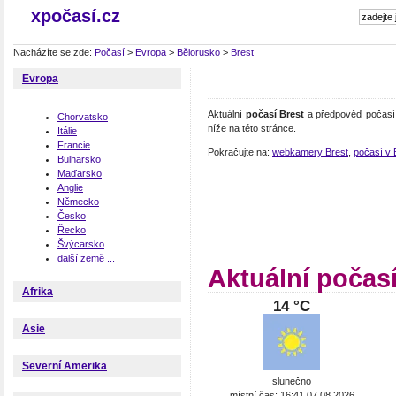
xpočasí.cz
Nacházíte se zde:
Počasí
>
Evropa
>
Bělorusko
>
Brest
Evropa
Aktuální
počasí Brest
a předpověď počasí 
Chorvatsko
níže na této stránce.
Itálie
Francie
Pokračujte na:
webkamery Brest
,
počasí v 
Bulharsko
Maďarsko
Anglie
Německo
Česko
Řecko
Švýcarsko
další země ...
Aktuální počasí
Afrika
14 °C
Asie
Severní Amerika
slunečno
místní čas: 16:41 07.08.2026