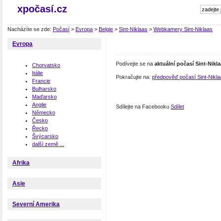
xpočasí.cz
Nacházíte se zde:
Počasí
>
Evropa
>
Belgie
>
Sint-Niklaas
>
Webkamery Sint-Niklaas
Evropa
Podívejte se na
aktuální počasí Sint-Nikl
Chorvatsko
Itálie
Pokračujte na:
předpověď počasí Sint-Nikla
Francie
Bulharsko
Maďarsko
Anglie
Sdílejte na Facebooku
Sdílet
Německo
Česko
Řecko
Švýcarsko
další země ...
Afrika
Asie
Severní Amerika