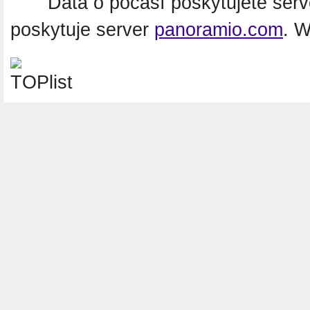
Data o počasí poskytujete ser
poskytuje server
panoramio.com
. 