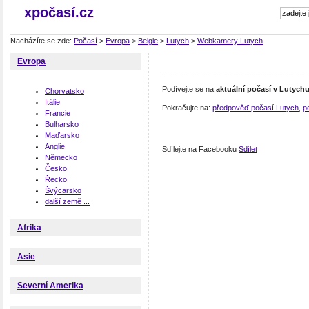
xpočasí.cz
Nacházíte se zde:
Počasí
>
Evropa
>
Belgie
>
Lutych
>
Webkamery Lutych
Evropa
Podívejte se na
aktuální počasí v Lutych
Chorvatsko
Itálie
Pokračujte na:
předpověď počasí Lutych
,
p
Francie
Bulharsko
Maďarsko
Anglie
Sdílejte na Facebooku
Sdílet
Německo
Česko
Řecko
Švýcarsko
další země ...
Afrika
Asie
Severní Amerika