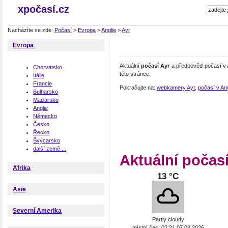
xpočasí.cz
Nacházíte se zde:
Počasí
>
Evropa
>
Anglie
>
Ayr
Evropa
Aktuální
počasí Ayr
a předpověď počasí v A
Chorvatsko
této stránce.
Itálie
Francie
Pokračujte na:
webkamery Ayr
,
počasí v Ang
Bulharsko
Maďarsko
Anglie
Německo
Česko
Řecko
Švýcarsko
další země ...
Aktuální počasí
Afrika
13 °C
Asie
Severní Amerika
Partly cloudy
místní čas: 02:21 07.08.2026