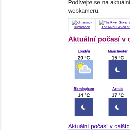
Podívejte se na aktuáln
webkameru.
Kilmarnock
The River Girvan at 
Aktuální počasí v 
Londýn
Manchester
20 °C
15 °C
Birmingham
Arnold
14 °C
17 °C
Aktuální počasí v dalšíc