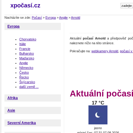
xpočasí.cz
Nacházíte se zde:
Počasí
>
Evropa
>
Anglie
>
Arnold
Evropa
Aktuální
počasí Arnold
a předpověď poča
Chorvatsko
naleznete níže na této stránce.
Itálie
Francie
Pokračujte na:
webkamery Arnold
,
počasí v 
Bulharsko
Maďarsko
Anglie
Německo
Česko
Řecko
Švýcarsko
další země ...
Aktuální počas
Afrika
17 °C
Asie
Severní Amerika
jasno
místní čas: 07:31 07.08.2026