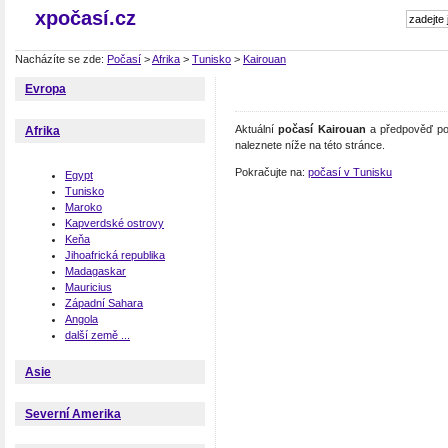
xpočasí.cz
Nacházíte se zde:
Počasí
>
Afrika
>
Tunisko
>
Kairouan
Evropa
Aktuální
počasí Kairouan
a předpověď poč
Afrika
naleznete níže na této stránce.
Pokračujte na:
počasí v Tunisku
Egypt
Tunisko
Maroko
Kapverdské ostrovy
Keňa
Jihoafrická republika
Madagaskar
Mauricius
Západní Sahara
Angola
další země ...
Asie
Severní Amerika