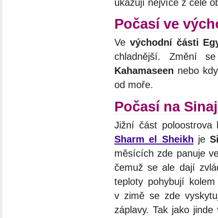
ukazují nejvíce z celé o
Počasí ve výc
Ve
východní části Eg
chladnější. Změní s
Kahamaseen
nebo když
od moře.
Počasí na Sina
Jižní část poloostrova
Sharm el Sheikh
je
S
měsících zde panuje ve
čemuž se ale dají zvlá
teploty pohybují kole
v zimě se zde vyskytu
záplavy. Tak jako jinde