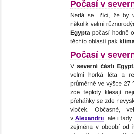
Počasí v severn
Nedá se říci, že by
několik velmi různorod
Egypta
počasí hodně o
těchto oblastí pak
klim
Počasí v sever
V
severní části Egypt
velmi horká léta a re
průměrně ve výšce 27 °
zde teploty klesají n
přeháňky se zde nevysk
vloček. Občasné, ve
v
Alexandrii
, ale i tad
zejména v období od 