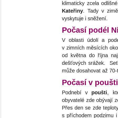
klimaticky zcela odliš
Kateřiny
. Tady v zimě
vyskytuje i sněžení.
Počasí podél N
V oblasti údolí a po
v zimních měsících okol
od května do října na
dešťových srážek. Setk
může dosahovat až 70-t
Počasí v poušti
Podnebí v
poušti
, k
obyvatelé zde obývají
Přes den se zde teploty
s příchodem podzimu i 