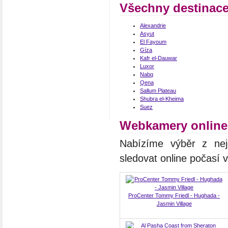
Všechny destinace
Alexandrie
Asyut
El Fayoum
Gíza
Kafr el-Dauwar
Luxor
Nabq
Qena
Sallum Plateau
Shubra el-Kheima
Suez
Webkamery online
Nabízíme výběr z nej
sledovat online počasí
ProCenter Tommy Friedl - Hughada -
Jasmin Village