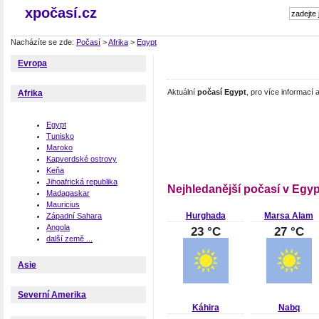
xpočasí.cz
Nacházíte se zde:
Počasí
>
Afrika
>
Egypt
Evropa
Aktuální
počasí Egypt
, pro více informací
Afrika
Egypt
Tunisko
Maroko
Kapverdské ostrovy
Keňa
Jihoafrická republika
Nejhledanější počasí v Egy
Madagaskar
Mauricius
Hurghada
Marsa Alam
Západní Sahara
Angola
23 °C
27 °C
další země ...
Asie
Severní Amerika
Káhira
Nabq