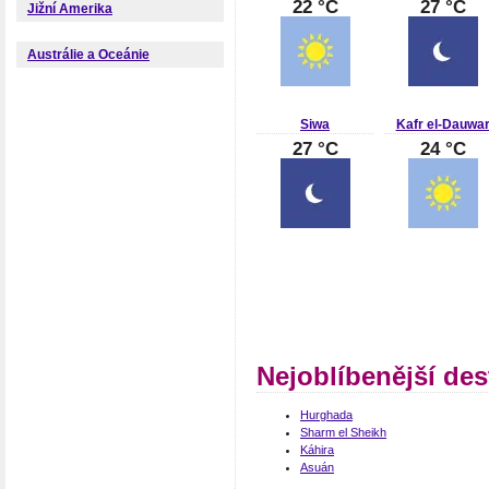
22 °C
27 °C
Jižní Amerika
Austrálie a Oceánie
Siwa
Kafr el-Dauwa
27 °C
24 °C
Nejoblíbenější des
Hurghada
Sharm el Sheikh
Káhira
Asuán