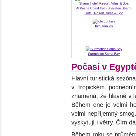
Al Pasha Coast from Sheraton Sharm
Hotel, Resort, Villas & Spa
Kite Junkies
Surfmotion Soma Bay
Počasí v Egypt
Hlavní turistická sezón
v tropickém podnební
znamená, že hlavně v lé
Během dne je velmi ho
velmi nepříjemný smog.
vyskytují i větry. Čím d
Během roku se průměrná