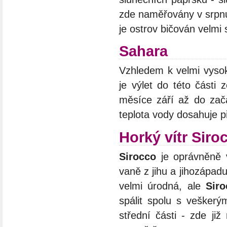
zde naměřovány v srpnu
je ostrov bičován velmi
Sahara
Vzhledem k velmi vysok
je výlet do této část
měsíce září až do začá
teplota vody dosahuje p
Horký vítr Siro
Sirocco
je oprávněně 
vaně z jihu a jihozápad
velmi úrodná, ale
Siro
spálit spolu s veškerý
střední části - zde ji