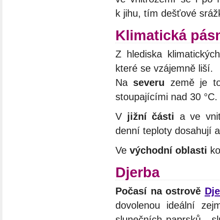
k jihu, tím dešťové sráž
Klimatická pá
Z hlediska klimatický
které se vzájemně liší.
Na
severu
země je to 
stoupajícími nad 30 °C. 
V
jižní části
a ve vnit
denní teploty dosahují a
Ve
východní oblasti
ko
Djerba
Počasí na ostrově
Dje
dovolenou ideální zej
slunečních paprsků - sl