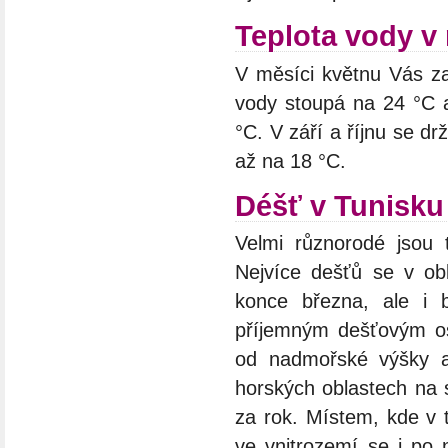
Teplota vody v
V měsíci květnu Vás zač
vody stoupá na 24 °C 
°C. V září a říjnu se dr
až na 18 °C.
Déšť v Tunisku
Velmi různorodé jsou 
Nejvíce dešťů se v ob
konce března, ale i
příjemným dešťovým os
od nadmořské výšky a
horských oblastech na
za rok. Místem, kde v 
ve vnitrozemí se i po 