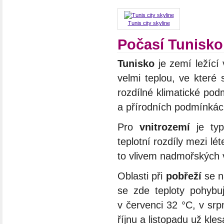
Tunis city skyline
Počasí Tunisko
Tunisko
je zemí ležící 
velmi teplou, ve které 
rozdílné klimatické pod
a přírodních podmínkách
Pro
vnitrozemí
je typ
teplotní rozdíly mezi l
to vlivem nadmořských 
Oblasti při
pobřeží
se n
se zde teploty pohybu
v červenci 32 °C, v srp
říjnu a listopadu už kle