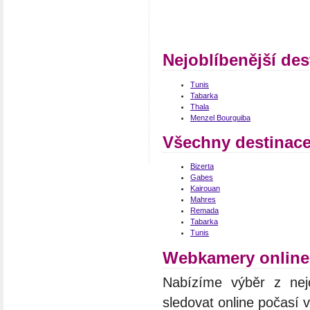
Nejoblíbenější des
Tunis
Tabarka
Thala
Menzel Bourguiba
Všechny destinace
Bizerta
Gabes
Kairouan
Mahres
Remada
Tabarka
Tunis
Webkamery online
Nabízíme výběr z nej
sledovat online počasí