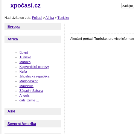
xpočasí.cz
Nacházíte se zde:
Počasí
>
Afrika
>
Tunisko
Evropa
Aktuální
počasí Tunisko
, pro více informa
Afrika
Egypt
Tunisko
Maroko
Kapverdské ostrovy
Keňa
Jihoafrická republika
Madagaskar
Mauricius
Západní Sahara
Angola
další země ...
Asie
Severní Amerika