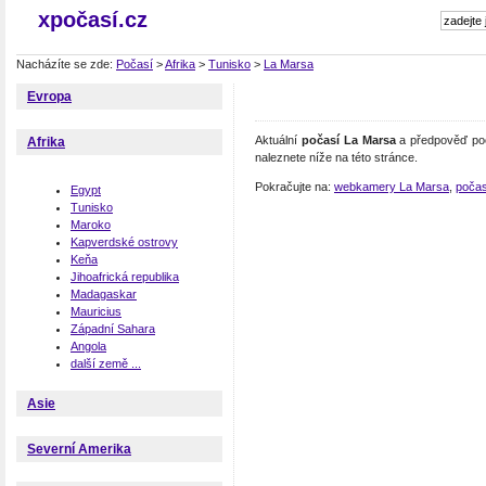
xpočasí.cz
Nacházíte se zde:
Počasí
>
Afrika
>
Tunisko
>
La Marsa
Evropa
Aktuální
počasí La Marsa
a předpověď poč
Afrika
naleznete níže na této stránce.
Pokračujte na:
webkamery La Marsa
,
počas
Egypt
Tunisko
Maroko
Kapverdské ostrovy
Keňa
Jihoafrická republika
Madagaskar
Mauricius
Západní Sahara
Angola
další země ...
Asie
Severní Amerika