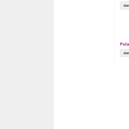
da
Poča
da