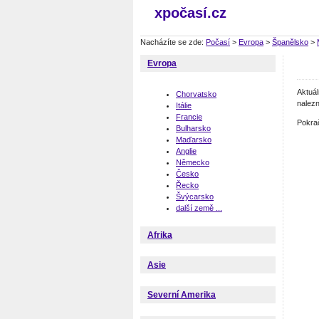
xpočasí.cz
Nacházíte se zde:
Počasí
>
Evropa
>
Španělsko
>
Evropa
Aktuá
Chorvatsko
nalezn
Itálie
Francie
Pokra
Bulharsko
Maďarsko
Anglie
Německo
Česko
Řecko
Švýcarsko
další země ...
Afrika
Asie
Severní Amerika