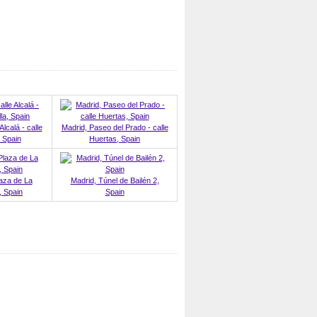
Alcalá - calle
Madrid, Paseo del Prado - calle
, Spain
Huertas, Spain
laza de La
Madrid, Túnel de Bailén 2,
, Spain
Spain