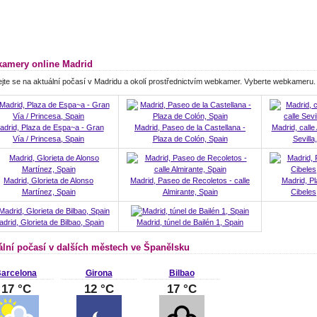
amery online Madrid
jte se na aktuální počasí v Madridu a okolí prostřednictvím webkamer. Vyberte webkameru.
adrid, Plaza de Espa~a - Gran
Madrid, Paseo de la Castellana -
Madrid, calle 
Vía / Princesa, Spain
Plaza de Colón, Spain
Sevilla
Madrid, Glorieta de Alonso
Madrid, Paseo de Recoletos - calle
Madrid, P
Martínez, Spain
Almirante, Spain
Cibeles
drid, Glorieta de Bilbao, Spain
Madrid, túnel de Bailén 1, Spain
ální počasí v dalších městech ve Španělsku
arcelona
Girona
Bilbao
17 °C
12 °C
17 °C