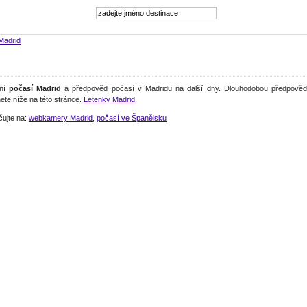
Madrid
lní
počasí Madrid
a předpověď počasí v Madridu na další dny. Dlouhodobou předpověď
ete níže na této stránce.
Letenky Madrid
.
čujte na:
webkamery Madrid
,
počasí ve Španělsku