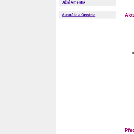
Jižní Amerika
Akt
Austrálie a Oceánie
m
Pře