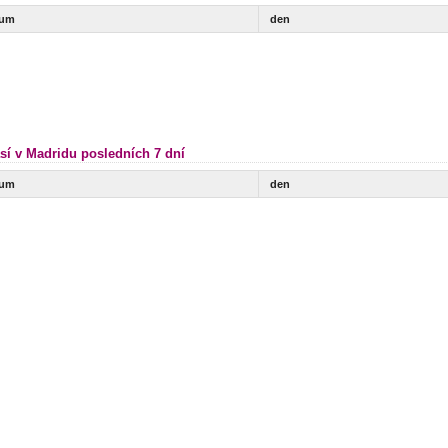
tum
den
sí v Madridu posledních 7 dní
tum
den