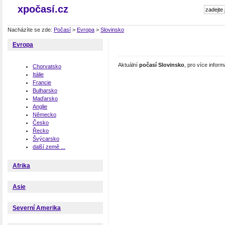
xpočasí.cz
Nacházíte se zde:
Počasí
>
Evropa
>
Slovinsko
Evropa
Aktuální
počasí Slovinsko
, pro více infor
Chorvatsko
Itálie
Francie
Bulharsko
Maďarsko
Anglie
Německo
Česko
Řecko
Švýcarsko
další země ...
Afrika
Asie
Severní Amerika