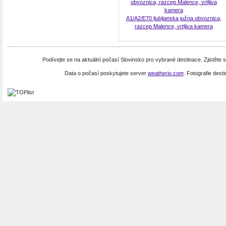
A1/A2/E70 ljubljanska južna obvoznica,
razcep Malence, vrtljiva kamera
Podívejte se na aktuální počasí Slovinsko pro vybrané destinace. Zjistěte
Data o počasí poskytujete server
weatherio.com
. Fotografie dest