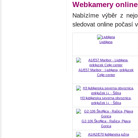
Webkamery online
Nabízíme výběr z nejo
sledovat online počasí 
Ljubljana
A1/E57 Maribor - Ljubljana, prikljucek
Celje-center
H3 ljubljanska severna obvoznica,
priključek Lj. - Šiška
G2-106 Škofljica - Rašica, Pijava
Gorica