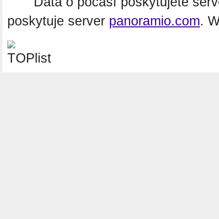
Data o počasí poskytujete ser
poskytuje server
panoramio.com
. 