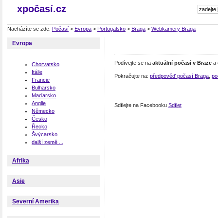
xpočasí.cz
Nacházíte se zde:
Počasí
>
Evropa
>
Portugalsko
>
Braga
>
Webkamery Braga
Evropa
Podívejte se na
aktuální počasí v Braze
a 
Chorvatsko
Itálie
Pokračujte na:
předpověď počasí Braga
,
po
Francie
Bulharsko
Maďarsko
Anglie
Sdílejte na Facebooku
Sdílet
Německo
Česko
Řecko
Švýcarsko
další země ...
Afrika
Asie
Severní Amerika