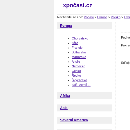
xpočasí.cz
Nacházíte se zde:
Počasí
>
Evropa
>
Polsko
>
Łeb
Evropa
Podív
Chorvatsko
Itálie
Pokra
Francie
Bulharsko
Maďarsko
Anglie
Sdíle
Německo
Česko
Řecko
Švýcarsko
další země ...
Afrika
Asie
Severní Amerika