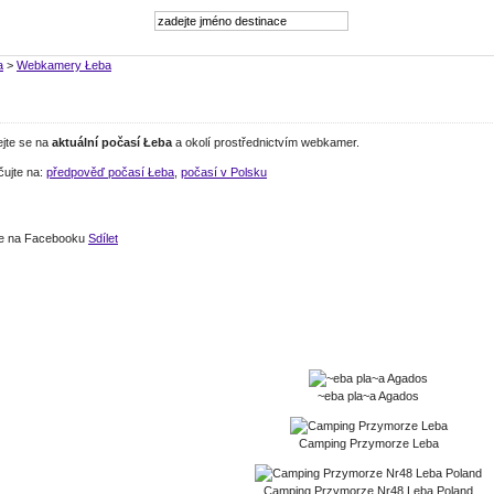
a
>
Webkamery Łeba
ejte se na
aktuální počasí Łeba
a okolí prostřednictvím webkamer.
čujte na:
předpověď počasí Łeba
,
počasí v Polsku
jte na Facebooku
Sdílet
~eba pla~a Agados
Camping Przymorze Leba
Camping Przymorze Nr48 Leba Poland