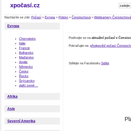
xpočasí.cz
Nacházíte se zde:
Počasí
>
Evropa
>
Polsko
>
Čenstochová
>
Webkamery Čenstochov
Evropa
Podívejte se na
aktuální počasí v Čensto
Chorvatsko
Itálie
Pokračujte na:
předpověď počasí Čenstoc
Francie
Bulharsko
Maďarsko
Anglie
Sdílejte na Facebooku
Sdílet
Německo
Česko
Řecko
Švýcarsko
další země ...
Afrika
Asie
Pl
Severní Amerika