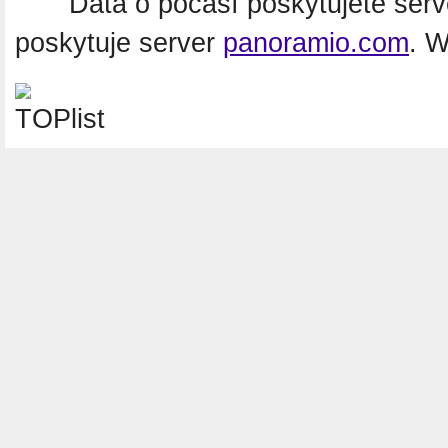
Data o počasí poskytujete ser
poskytuje server
panoramio.com
. 