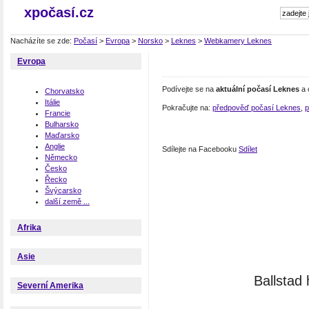
xpočasí.cz
Nacházíte se zde:
Počasí
>
Evropa
>
Norsko
>
Leknes
>
Webkamery Leknes
Evropa
Podívejte se na
aktuální počasí Leknes
a 
Chorvatsko
Itálie
Pokračujte na:
předpověď počasí Leknes
,
p
Francie
Bulharsko
Maďarsko
Anglie
Sdílejte na Facebooku
Sdílet
Německo
Česko
Řecko
Švýcarsko
další země ...
Afrika
Asie
Ballstad
Severní Amerika