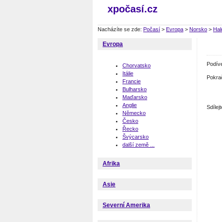
xpočasí.cz
Nacházíte se zde:
Počasí
>
Evropa
>
Norsko
>
Hal
Evropa
Podív
Chorvatsko
Itálie
Pokra
Francie
Bulharsko
Maďarsko
Anglie
Sdíle
Německo
Česko
Řecko
Švýcarsko
další země ...
Afrika
Asie
Severní Amerika