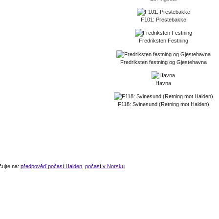
F101: Prestebakke
Fredriksten Festning
Fredriksten festning og Gjestehavna
Havna
F118: Svinesund (Retning mot Halden)
čujte na:
předpověď počasí Halden
,
počasí v Norsku