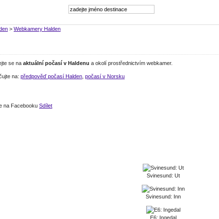
den
>
Webkamery Halden
ejte se na
aktuální počasí v Haldenu
a okolí prostřednictvím webkamer.
čujte na:
předpověď počasí Halden
,
počasí v Norsku
jte na Facebooku
Sdílet
Svinesund: Ut
Svinesund: Inn
E6: Ingedal