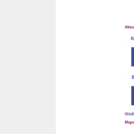
Aktu
A
E
Aktuál
Mapa