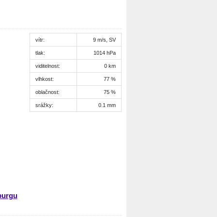
vítr:
9 m/s, SV
tlak:
1014 hPa
viditelnost:
0 km
vlhkost:
77 %
oblačnost:
75 %
srážky:
0.1 mm
burgu