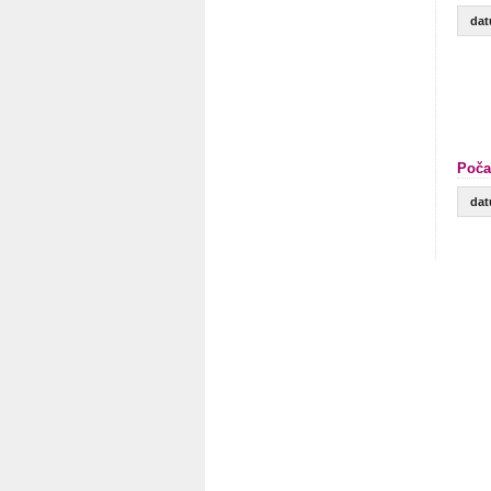
da
Poča
da