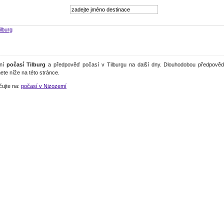
ilburg
lní
počasí Tilburg
a předpověď počasí v Tilburgu na další dny. Dlouhodobou předpověď
ete níže na této stránce.
čujte na:
počasí v Nizozemí