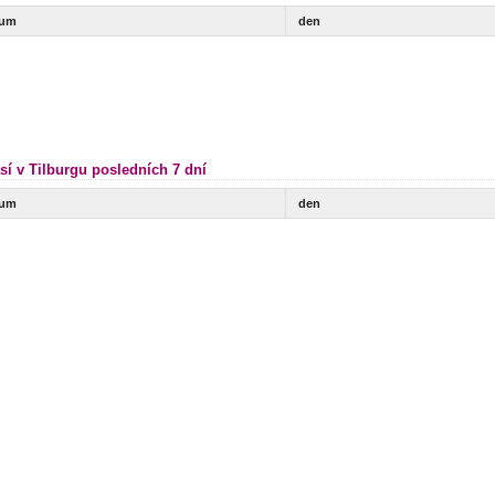
tum
den
sí v Tilburgu posledních 7 dní
tum
den