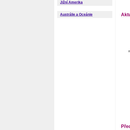
Jižní Amerika
Aktu
Austrálie a Oceánie
m
Pře