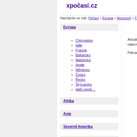
xpočasí.cz
Nacházíte se zde:
Počasí
>
Evropa
>
Nizozemí
>
T
Evropa
Aktuá
Chorvatsko
nalezn
Itálie
Francie
Pokra
Bulharsko
Maďarsko
Anglie
Německo
Česko
Řecko
Švýcarsko
další země ...
Afrika
Asie
Severní Amerika