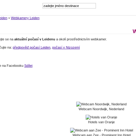
eiden
>
Webkamery Leiden
W
ejte se na
aktuální počasí v Leidenu
a okolí prostřednictvím webkamer.
čujte na:
předpověď počasí Leiden
,
počasí v Nizozemí
jte na Facebooku
Sdílet
Webcam Noordwijk, Nederland
Hotels van Oranje
Webcam aan Zee - Prominent Inn Hotel