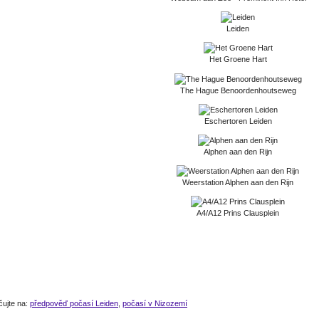
Leiden
Het Groene Hart
The Hague Benoordenhoutseweg
Eschertoren Leiden
Alphen aan den Rijn
Weerstation Alphen aan den Rijn
A4/A12 Prins Clausplein
čujte na:
předpověď počasí Leiden
,
počasí v Nizozemí