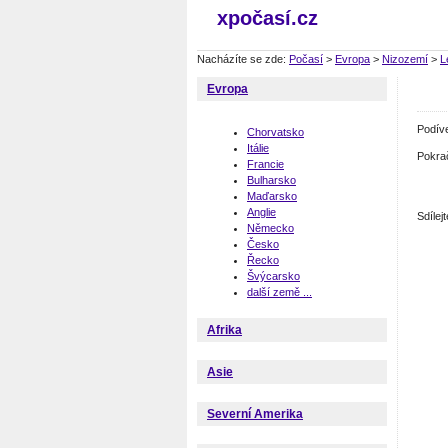
xpočasí.cz
Nacházíte se zde:
Počasí
>
Evropa
>
Nizozemí
>
L
Evropa
Podív
Chorvatsko
Itálie
Pokra
Francie
Bulharsko
Maďarsko
Anglie
Sdíle
Německo
Česko
Řecko
Švýcarsko
další země ...
Afrika
Asie
Severní Amerika