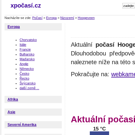
xpočasí.cz
Nacházíte se zde:
Počasí
>
Evropa
>
Nizozemí
>
Hoogeveen
Evropa
Chorvatsko
Aktuální
počasí Hoog
Itálie
Francie
Dlouhodobou předpově
Bulharsko
Maďarsko
naleznete níže na této 
Anglie
Německo
Pokračujte na:
webkame
Česko
Řecko
Švýcarsko
další země ...
Afrika
Asie
Aktuální počas
Severní Amerika
15 °C