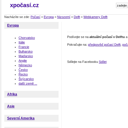
xpočasí.cz
Nacházíte se zde:
Počasí
>
Evropa
>
Nizozemí
>
Delft
>
Webkamery Delft
Evropa
Podívejte se na
aktuální počasí v Delftu
a 
Chorvatsko
Itálie
Pokračujte na:
předpověď počasí Delft
,
poč
Francie
Bulharsko
Maďarsko
Anglie
Sdílejte na Facebooku
Sdílet
Německo
Česko
Řecko
Švýcarsko
další země ...
Afrika
Asie
Severní Amerika