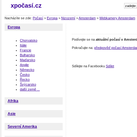
xpočasí.cz
Nacházíte se zde:
Počasí
>
Evropa
>
Nizozemí
>
Amsterdam
>
Webkamery Amsterdam
Evropa
Podívejte se na
aktuální počasí v Amste
Chorvatsko
Itálie
Pokračujte na:
předpověď počasí Amsterd
Francie
Bulharsko
Maďarsko
Anglie
Sdílejte na Facebooku
Sdílet
Německo
Česko
Řecko
Švýcarsko
další země ...
Afrika
Asie
Severní Amerika