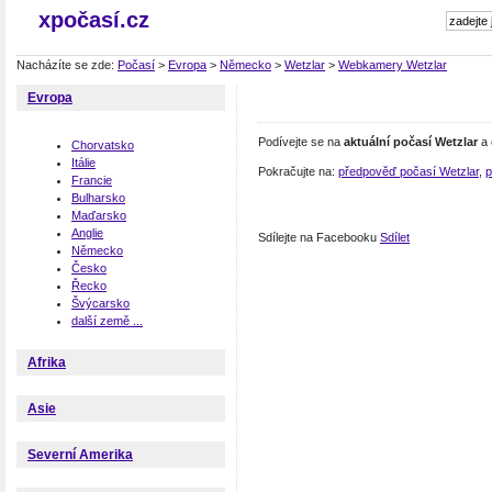
xpočasí.cz
Nacházíte se zde:
Počasí
>
Evropa
>
Německo
>
Wetzlar
>
Webkamery Wetzlar
Evropa
Podívejte se na
aktuální počasí Wetzlar
a 
Chorvatsko
Itálie
Pokračujte na:
předpověď počasí Wetzlar
,
p
Francie
Bulharsko
Maďarsko
Anglie
Sdílejte na Facebooku
Sdílet
Německo
Česko
Řecko
Švýcarsko
další země ...
Afrika
Asie
Severní Amerika