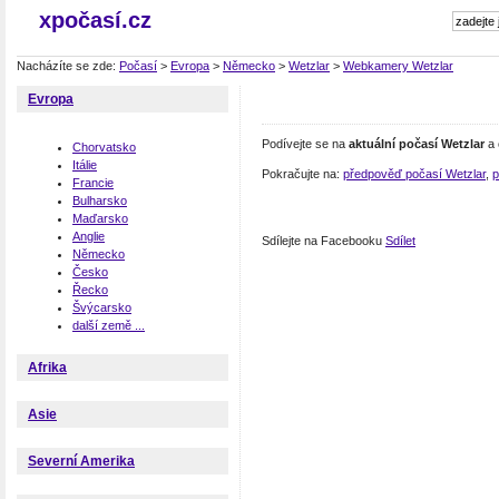
xpočasí.cz
Nacházíte se zde:
Počasí
>
Evropa
>
Německo
>
Wetzlar
>
Webkamery Wetzlar
Evropa
Podívejte se na
aktuální počasí Wetzlar
a 
Chorvatsko
Itálie
Pokračujte na:
předpověď počasí Wetzlar
,
p
Francie
Bulharsko
Maďarsko
Anglie
Sdílejte na Facebooku
Sdílet
Německo
Česko
Řecko
Švýcarsko
další země ...
Afrika
Asie
Severní Amerika