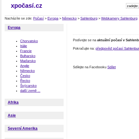
xpočasí.cz
Nacházíte se zde:
Počasí
>
Evropa
>
Německo
>
Sahlenburg
>
Webkamery Sahlenburg
Evropa
Podívejte se na
aktuální počasí v Sahlen
Chorvatsko
Itálie
Pokračujte na:
předpověď počasí Sahlenbu
Francie
Bulharsko
Maďarsko
Anglie
Sdílejte na Facebooku
Sdílet
Německo
Česko
Řecko
Švýcarsko
další země ...
Afrika
Asie
Severní Amerika