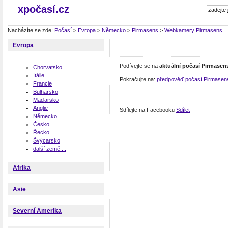
xpočasí.cz
Nacházíte se zde:
Počasí
>
Evropa
>
Německo
>
Pirmasens
>
Webkamery Pirmasens
Evropa
Podívejte se na
aktuální počasí Pirmasen
Chorvatsko
Itálie
Pokračujte na:
předpověď počasí Pirmasen
Francie
Bulharsko
Maďarsko
Anglie
Sdílejte na Facebooku
Sdílet
Německo
Česko
Řecko
Švýcarsko
další země ...
Afrika
Asie
Severní Amerika