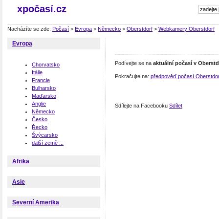
xpočasí.cz
Nacházíte se zde:
Počasí
>
Evropa
>
Německo
>
Oberstdorf
>
Webkamery Oberstdorf
Evropa
Podívejte se na
aktuální počasí v Oberst
Chorvatsko
Itálie
Pokračujte na:
předpověď počasí Oberstdor
Francie
Bulharsko
Maďarsko
Anglie
Sdílejte na Facebooku
Sdílet
Německo
Česko
Řecko
Švýcarsko
další země ...
Afrika
Asie
Severní Amerika