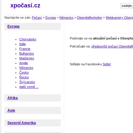
xpočasí.cz
Nacházíte se zde:
Počasí
>
Evropa
>
Německo
>
Oberpfaffenhofen
>
Webkamery Oberpf
Evropa
Podívejte se na
aktuální počasí v Oberpf
Chorvatsko
Itálie
Pokračujte na:
předpověď počasí Oberpfaff
Francie
Bulharsko
Maďarsko
Anglie
Sdílejte na Facebooku
Sdílet
Německo
Česko
Řecko
Švýcarsko
další země ...
Afrika
Asie
Severní Amerika