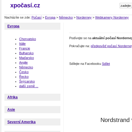
xpočasí.cz
Nacházíte se zde:
Počasí
>
Evropa
>
Německo
>
Norderney
>
Webkamery Norderney
Evropa
Podívejte se na
aktuální počasí Norderne
Chorvatsko
Itálie
Pokračujte na:
předpověď počasí Norderne
Francie
Bulharsko
Maďarsko
Anglie
Sdílejte na Facebooku
Sdílet
Německo
Česko
Řecko
Švýcarsko
další země ...
Afrika
Asie
Nordstrand 
Severní Amerika