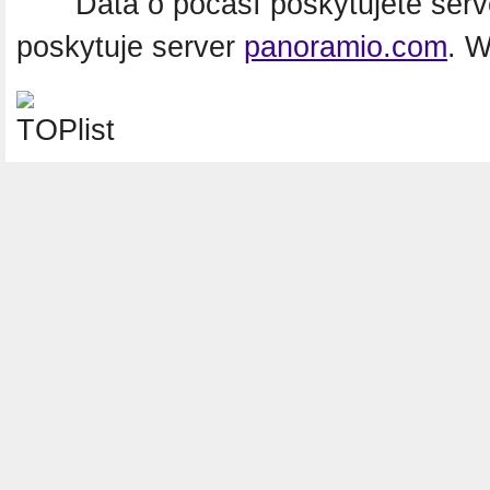
Data o počasí poskytujete ser
poskytuje server
panoramio.com
. 