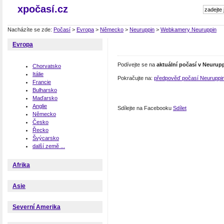
xpočasí.cz
Nacházíte se zde:
Počasí
>
Evropa
>
Německo
>
Neuruppin
>
Webkamery Neuruppin
Evropa
Podívejte se na
aktuální počasí v Neurup
Chorvatsko
Itálie
Pokračujte na:
předpověď počasí Neuruppi
Francie
Bulharsko
Maďarsko
Anglie
Sdílejte na Facebooku
Sdílet
Německo
Česko
Řecko
Švýcarsko
další země ...
Afrika
Asie
Severní Amerika