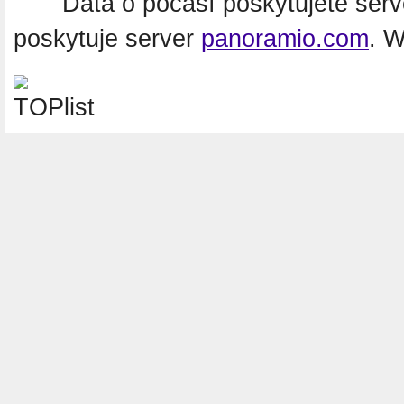
Data o počasí poskytujete ser
poskytuje server
panoramio.com
. 