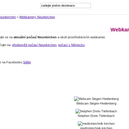
eunkirchen
>
Webkamery Neunkirchen
Webkam
ejte se na
aktuální počasí Neunkirchen
a okolí prostřednictvím webkamer.
čujte na:
předpověď počasí Neunkirchen
,
počasí v Německu
jte na Facebooku
Sdílet
Webcam Siegen-Heidenberg
Netphen Dreis-Tiefenbach
medizintechnik-kirchen