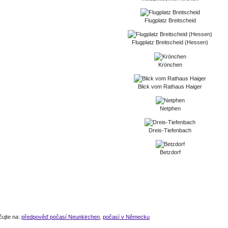
Flugplatz Breitscheid
Flugplatz Breitscheid (Hessen)
Krönchen
Blick vom Rathaus Haiger
Netphen
Dreis-Tiefenbach
Betzdorf
čujte na:
předpověď počasí Neunkirchen
,
počasí v Německu