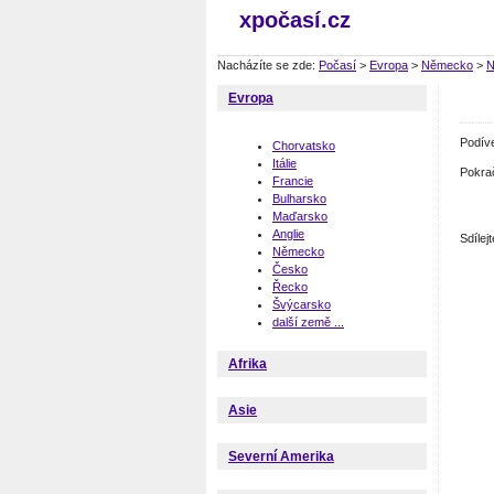
xpočasí.cz
Nacházíte se zde:
Počasí
>
Evropa
>
Německo
>
N
Evropa
Podív
Chorvatsko
Itálie
Pokra
Francie
Bulharsko
Maďarsko
Anglie
Sdíle
Německo
Česko
Řecko
Švýcarsko
další země ...
Afrika
Asie
Severní Amerika