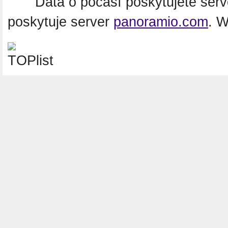
Data o počasí poskytujete ser
poskytuje server
panoramio.com
. 