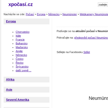
xpočasí.cz
Nacházíte se zde:
Počasí
>
Evropa
>
Německo
>
Neumünster
>
Webkamery Neumünste
Evropa
Podívejte se na
aktuální počasí v Neumü
Chorvatsko
Itálie
Pokračujte na:
předpověď počasí Neumünst
Francie
Bulharsko
Maďarsko
Anglie
Sdílejte na Facebooku
Sdílet
Německo
Česko
Řecko
Švýcarsko
další země ...
Afrika
Asie
Neumünst
Severní Amerika