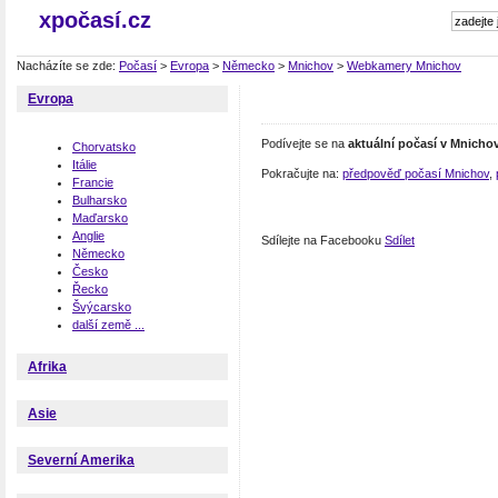
xpočasí.cz
Nacházíte se zde:
Počasí
>
Evropa
>
Německo
>
Mnichov
>
Webkamery Mnichov
Evropa
Podívejte se na
aktuální počasí v Mnicho
Chorvatsko
Itálie
Pokračujte na:
předpověď počasí Mnichov
,
Francie
Bulharsko
Maďarsko
Anglie
Sdílejte na Facebooku
Sdílet
Německo
Česko
Řecko
Švýcarsko
další země ...
Afrika
Asie
Severní Amerika