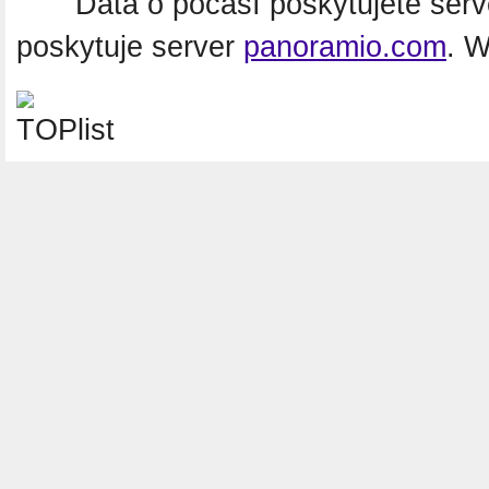
Data o počasí poskytujete ser
poskytuje server
panoramio.com
. 