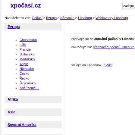
xpočasí.cz
Nacházíte se zde:
Počasí
>
Evropa
>
Německo
>
Lüneburg
>
Webkamery Lüneburg
Evropa
Podívejte se na
aktuální počasí v Lünebu
Chorvatsko
Itálie
Pokračujte na:
předpověď počasí Lüneburg
Francie
Bulharsko
Maďarsko
Anglie
Sdílejte na Facebooku
Sdílet
Německo
Česko
Řecko
Švýcarsko
další země ...
Afrika
Asie
Severní Amerika