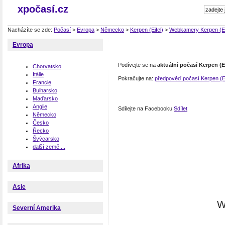
xpočasí.cz
Nacházíte se zde:
Počasí
>
Evropa
>
Německo
>
Kerpen (Eifel)
>
Webkamery Kerpen (Ei
Evropa
Podívejte se na
aktuální počasí Kerpen (Ei
Chorvatsko
Itálie
Pokračujte na:
předpověď počasí Kerpen (Ei
Francie
Bulharsko
Maďarsko
Anglie
Sdílejte na Facebooku
Sdílet
Německo
Česko
Řecko
Švýcarsko
další země ...
Afrika
Asie
W
Severní Amerika