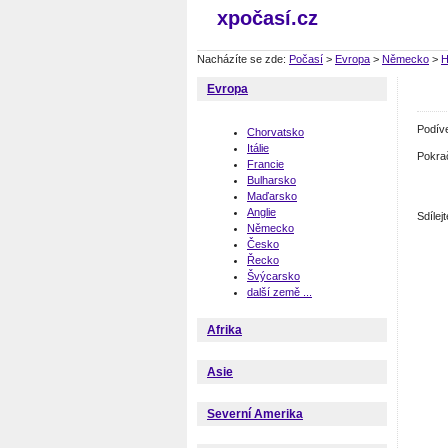
xpočasí.cz
Nacházíte se zde:
Počasí
>
Evropa
>
Německo
>
H
Evropa
Podív
Chorvatsko
Itálie
Pokra
Francie
Bulharsko
Maďarsko
Anglie
Sdíle
Německo
Česko
Řecko
Švýcarsko
další země ...
Afrika
Asie
Severní Amerika