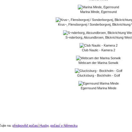
Marina Minde, Egernsund
Krus~, Flensborgvej / Sonderborgvej, Blickrichtung
S~nderborg, Alssundbroen, Blickrichtung West
Club Nautic - Kamera 2
Webcam der Marina Sonwik
Glucksburg - Bockholm - Golf
Egernsund Marina Minde
čujte na:
předpověď počasí Husby
,
počasí v Německu