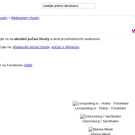
usby
>
Webkamery Husby
ejte se na
aktuální počasí Husby
a okolí prostřednictvím webkamer.
čujte na:
předpověď počasí Husby
,
počasí v Německu
jte na Facebooku
Sdílet
Livespotting.tv - Holnis - Fördekiter
Glücksburg / Yachthafen
Marina Minde