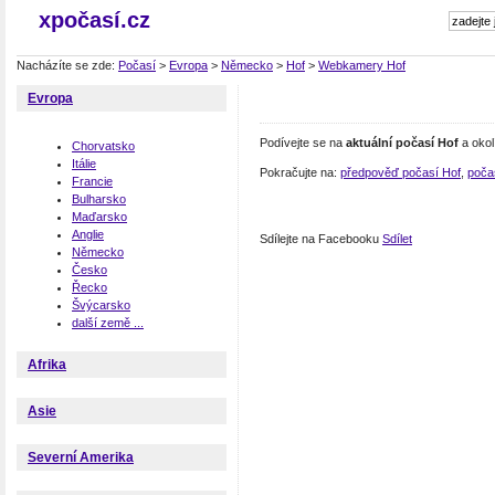
xpočasí.cz
Nacházíte se zde:
Počasí
>
Evropa
>
Německo
>
Hof
>
Webkamery Hof
Evropa
Podívejte se na
aktuální počasí Hof
a okol
Chorvatsko
Itálie
Pokračujte na:
předpověď počasí Hof
,
poča
Francie
Bulharsko
Maďarsko
Anglie
Sdílejte na Facebooku
Sdílet
Německo
Česko
Řecko
Švýcarsko
další země ...
Afrika
Asie
Severní Amerika