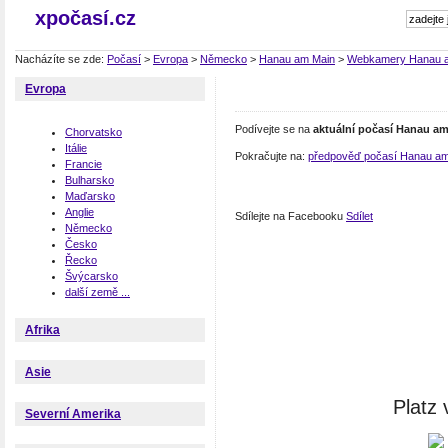
xpočasí.cz
Nacházíte se zde:
Počasí
>
Evropa
>
Německo
>
Hanau am Main
>
Webkamery Hanau 
Evropa
Podívejte se na
aktuální počasí Hanau a
Chorvatsko
Itálie
Pokračujte na:
předpověď počasí Hanau am
Francie
Bulharsko
Maďarsko
Anglie
Sdílejte na Facebooku
Sdílet
Německo
Česko
Řecko
Švýcarsko
další země ...
Afrika
Asie
Platz
Severní Amerika