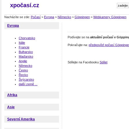
xpočasí.cz
Nacházíte se zde:
Počasí
>
Evropa
>
Německo
>
Göppingen
>
Webkamery Göppingen
Evropa
Podívejte se na
aktuální počasí v Göppi
Chorvatsko
Itálie
Pokračujte na:
předpověď počasí Göppinge
Francie
Bulharsko
Maďarsko
Anglie
Sdílejte na Facebooku
Sdílet
Německo
Česko
Řecko
Švýcarsko
další země ...
Afrika
Asie
Severní Amerika