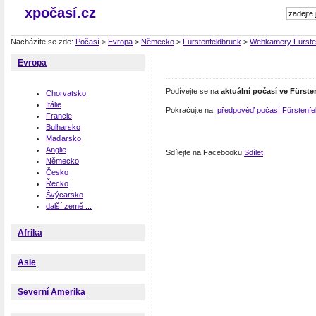
xpočasí.cz
Nacházíte se zde:
Počasí
>
Evropa
>
Německo
>
Fürstenfeldbruck
>
Webkamery Fürste
Evropa
Podívejte se na
aktuální počasí ve Fürst
Chorvatsko
Itálie
Pokračujte na:
předpověď počasí Fürstenfe
Francie
Bulharsko
Maďarsko
Anglie
Sdílejte na Facebooku
Sdílet
Německo
Česko
Řecko
Švýcarsko
další země ...
Afrika
Asie
Severní Amerika