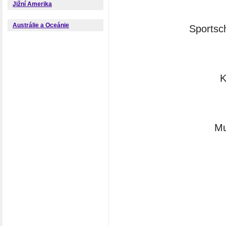
Jižní Amerika
Austrálie a Oceánie
Sportsc
K
Mu